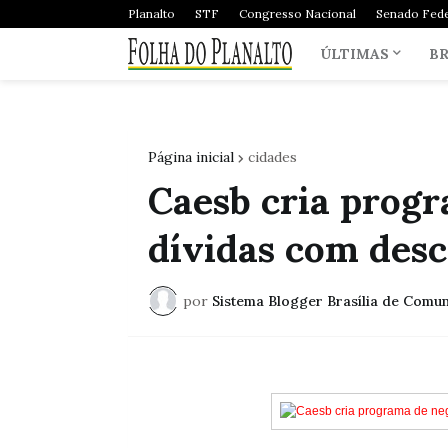
Planalto
STF
Congresso Nacional
Senado Fede
ÚLTIMAS
BR
Página inicial
cidades
Caesb cria progr
dívidas com desc
por
Sistema Blogger Brasília de Comu