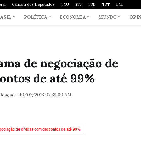
ral
Câmara dos Deputados
TCU
STJ
TSE
TST
BCB
ASIL
POLÍTICA
ECONOMIA
MUNDO
OPI
ama de negociação de
ontos de até 99%
nicação
-
10/07/2013 07:38:00 AM