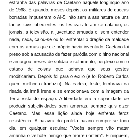
estranha das palavras de Caetano naquele longínquo ano
de 1968. E quando, meses depois, os militares de cuecas
borradas impuseram o AI-5, não sem a assinatura de uns
tantos civis obedientes, os festivais foram se calando, os
jornais, a televisão, a juventude amuada e, sem entender
nada, nada, calou-se ou foi enfrentar o dragão da maldade
com as armas que ele próprio havia inventado. Caetano foi
preso sob a acusação de fazer paródia com o hino nacional
e amargou meses de solidão e sofrimento, perplexo com o
estado de coisas que achava que seus gestos
modificariam. Depois foi para o exílio (e foi Roberto Carlos
quem melhor o traduziu). Na cadeia, triste, lembrava da
risada da irmã Irene e se emocionava com a imagem da
Terra vista do espaço. A liberdade era a capacidade de
produzir subjetividades sem amarras, sempre quis dizer
Caetano. Mas essa lição ainda hoje enfrenta feroz
resistência. A palavra do profeta baiano cumpre-se todo
dia, em qualquer esquina: "Vocês sempre vão matar
amanhã o velhote inimigo que morreu ontem”. E ninguém,