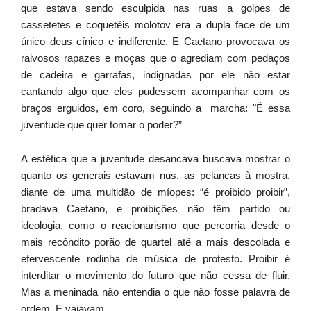
que estava sendo esculpida nas ruas a golpes de
cassetetes e coquetéis molotov era a dupla face de um
único deus cínico e indiferente. E Caetano provocava os
raivosos rapazes e moças que o agrediam com pedaços
de cadeira e garrafas, indignadas por ele não estar
cantando algo que eles pudessem acompanhar com os
braços erguidos, em coro, seguindo a marcha: "É essa
juventude que quer tomar o poder?”
A estética que a juventude desancava buscava mostrar o
quanto os generais estavam nus, as pelancas à mostra,
diante de uma multidão de míopes: “é proibido proibir”,
bradava Caetano, e proibições não têm partido ou
ideologia, como o reacionarismo que percorria desde o
mais recôndito porão de quartel até a mais descolada e
efervescente rodinha de música de protesto. Proibir é
interditar o movimento do futuro que não cessa de fluir.
Mas a meninada não entendia o que não fosse palavra de
ordem. E vaiavam.