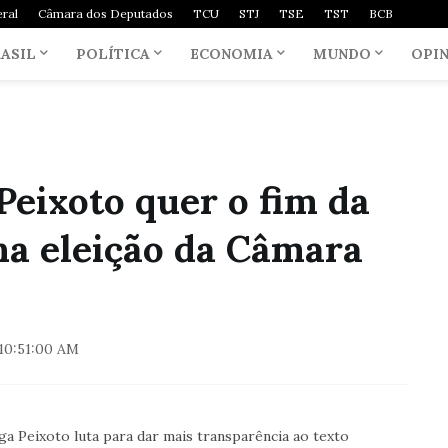
ral
Câmara dos Deputados
TCU
STJ
TSE
TST
BCB
ASIL
POLÍTICA
ECONOMIA
MUNDO
OPI
eixoto quer o fim da
na eleição da Câmara
10:51:00 AM
a Peixoto luta para dar mais transparência ao texto