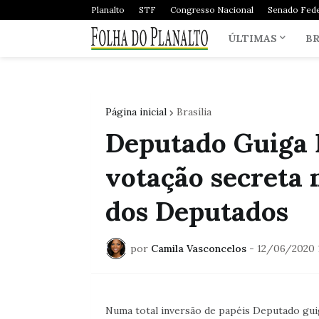
Planalto
STF
Congresso Nacional
Senado Fede
ÚLTIMAS
BR
Página inicial
Brasília
Deputado Guiga P
votação secreta 
dos Deputados
por
Camila Vasconcelos
-
12/06/2020 
Numa total inversão de papéis Deputado guig