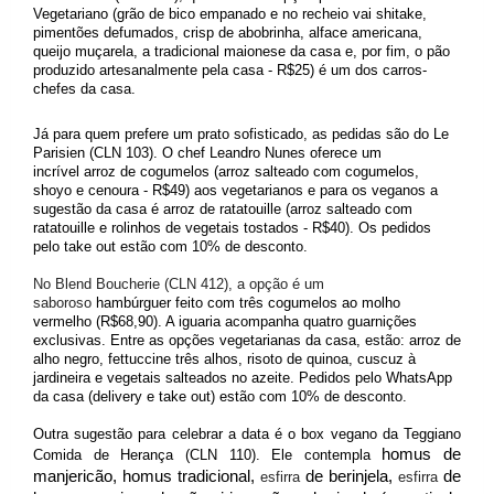
Vegetariano (grão de bico empanado e no recheio vai shitake, 
pimentões defumados, crisp de abobrinha, alface americana, 
queijo muçarela, a tradicional maionese da casa e, por fim, o pão 
produzido artesanalmente pela casa - R$25) é um dos carros-
chefes da casa. 
Já para quem prefere um prato sofisticado, as pedidas são do Le 
Parisien (CLN 103). O chef Leandro Nunes oferece um 
incrível arroz de cogumelos (arroz salteado com cogumelos, 
shoyo e cenoura - R$49) aos vegetarianos e para os veganos a 
sugestão da casa é arroz de ratatouille (arroz salteado com 
ratatouille e rolinhos de vegetais tostados - R$40). Os pedidos 
pelo take out estão com 10% de desconto. 
No Blend Boucherie (CLN 412), a opção é um
saboroso
hambúrguer feito com três cogumelos ao molho 
vermelho (R$68,90). A iguaria acompanha quatro guarnições 
exclusivas. Entre as opções vegetarianas da casa, estão: arroz de 
alho negro, fettuccine três alhos, risoto de quinoa, cuscuz à 
jardineira e vegetais salteados no azeite. Pedidos pelo WhatsApp 
da casa (delivery e take out) estão com 10% de desconto.
Outra sugestão para celebrar a data é o box vegano da Teggiano 
homus de 
Comida de Herança (CLN 110). Ele contempla 
manjericão, homus tradicional, 
 de berinjela, 
 de 
esfirra
esfirra