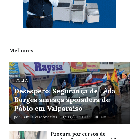
Melhores
FOLHA
Desespero: Segurança de Lêda
Borges ameaça apoiadora de
Pábio em Valparaíso
por
Camila Vasconcelos
-
11/03/2020 03:53:00 AM
Procura por cursos de