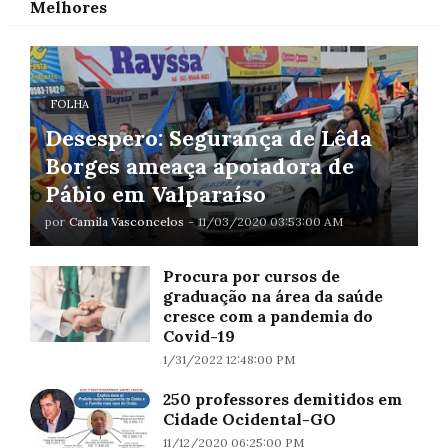
Melhores
FOLHA
Desespero: Segurança de Lêda
Borges ameaça apoiadora de
Pábio em Valparaíso
por
Camila Vasconcelos
-
11/03/2020 03:53:00 AM
Procura por cursos de
graduação na área da saúde
cresce com a pandemia do
Covid-19
1/31/2022 12:48:00 PM
250 professores demitidos em
Cidade Ocidental-GO
11/12/2020 06:25:00 PM