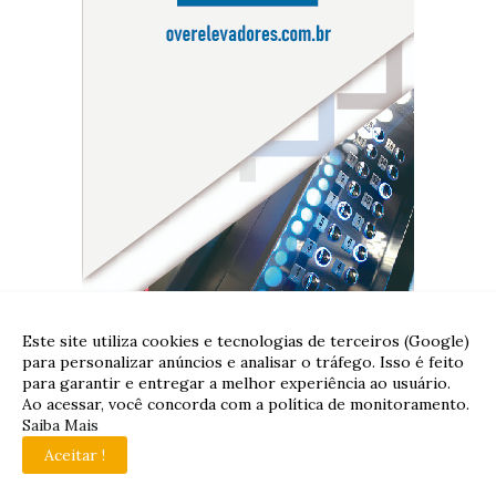
Este site utiliza cookies e tecnologias de terceiros (Google)
Destaques
para personalizar anúncios e analisar o tráfego. Isso é feito
para garantir e entregar a melhor experiência ao usuário.
Ao acessar, você concorda com a política de monitoramento.
# FOLHA DO PLANALTO
Saiba Mais
Quase 65 mil famílias ainda
Aceitar !
podem garantir desconto na