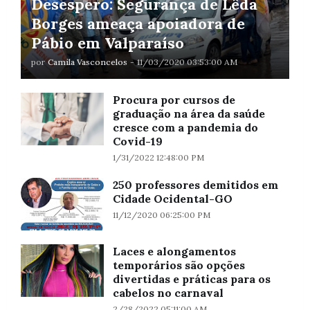
Desespero: Segurança de Lêda
Borges ameaça apoiadora de
Pábio em Valparaíso
por
Camila Vasconcelos
-
11/03/2020 03:53:00 AM
Procura por cursos de
graduação na área da saúde
cresce com a pandemia do
Covid-19
1/31/2022 12:48:00 PM
250 professores demitidos em
Cidade Ocidental-GO
11/12/2020 06:25:00 PM
Laces e alongamentos
temporários são opções
divertidas e práticas para os
cabelos no carnaval
2/28/2022 05:11:00 AM