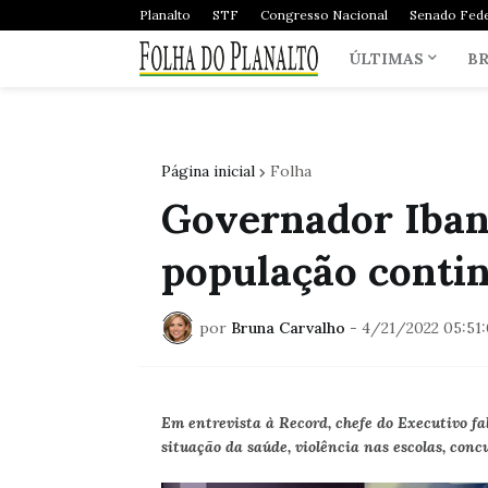
Planalto
STF
Congresso Nacional
Senado Fede
ÚLTIMAS
BR
Página inicial
Folha
Governador Iban
população conti
por
Bruna Carvalho
-
4/21/2022 05:51
Em entrevista à Record, chefe do Executivo falo
situação da saúde, violência nas escolas, conc