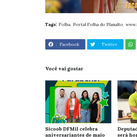
Tags:
Folha
Portal Folha do Planalto
www.f
Facebook
Twitter
Você vai gostar
Sicoob DFMil celebra
Deputad
aniversariantes de maio
será ho