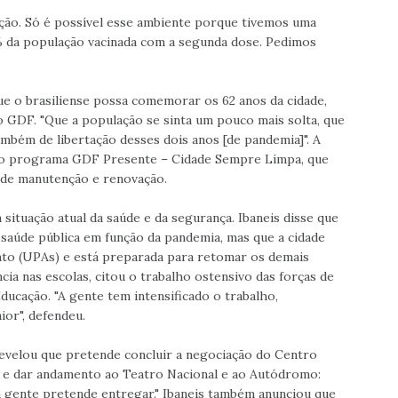
nação. Só é possível esse ambiente porque tivemos uma
 da população vacinada com a segunda dose. Pedimos
ue o brasiliense possa comemorar os 62 anos da cidade,
GDF. "Que a população se sinta um pouco mais solta, que
bém de libertação desses dois anos [de pandemia]". A
 do programa GDF Presente – Cidade Sempre Limpa, que
 de manutenção e renovação.
situação atual da saúde e da segurança. Ibaneis disse que
aúde pública em função da pandemia, mas que a cidade
to (UPAs) e está preparada para retomar os demais
cia nas escolas, citou o trabalho ostensivo das forças de
ucação. "A gente tem intensificado o trabalho,
ior", defendeu.
evelou que pretende concluir a negociação do Centro
) e dar andamento ao Teatro Nacional e ao Autódromo:
 a gente pretende entregar." Ibaneis também anunciou que