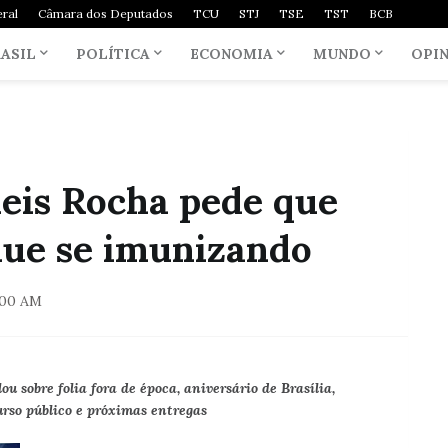
ral
Câmara dos Deputados
TCU
STJ
TSE
TST
BCB
ASIL
POLÍTICA
ECONOMIA
MUNDO
OPI
eis Rocha pede que
nue se imunizando
:00 AM
u sobre folia fora de época, aniversário de Brasília,
urso público e próximas entregas