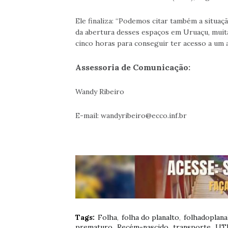
Ele finaliza: “Podemos citar também a situaç
da abertura desses espaços em Uruaçu, muita
cinco horas para conseguir ter acesso a um 
Assessoria de Comunicação:
Wandy Ribeiro
E-mail: wandyribeiro@ecco.inf.br
Tags:
Folha
folha do planalto
folhadoplana
prematuro
Recém-nascido
transporte
UT