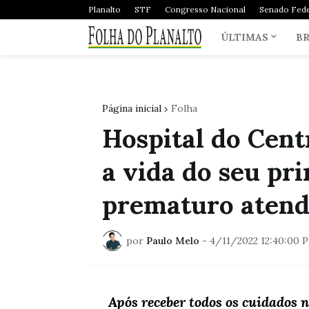
Planalto
STF
Congresso Nacional
Senado Fede
ÚLTIMAS
BR
Página inicial
Folha
Hospital do Cent
a vida do seu pr
prematuro atend
por
Paulo Melo
-
4/11/2022 12:40:00 
Após receber todos os cuidados n