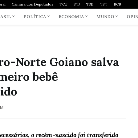
ral
Câmara dos Deputados
TCU
STJ
TSE
TST
BCB
ASIL
POLÍTICA
ECONOMIA
MUNDO
OPI
ro-Norte Goiano salva
imeiro bebê
ido
PM
ecessários, o recém-nascido foi transferido