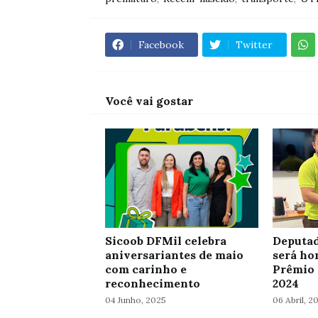
Facebook
Twitter
Você vai gostar
Sicoob DFMil celebra
Deputad
aniversariantes de maio
será ho
com carinho e
Prêmio 
reconhecimento
2024
04 Junho, 2025
06 Abril, 2