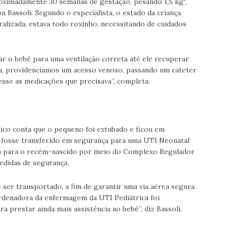
ximadamente 30 semanas de gestação, pesando 1,5 kg",
n Bassoli. Segundo o especialista, o estado da criança
eralizada, estava todo roxinho, necessitando de cuidados
bar o bebê para uma ventilação correta até ele recuperar
a, providenciamos um acesso venoso, passando um cateter
esse as medicações que precisava”, completa.
ico conta que o pequeno foi extubado e ficou em
ue fosse transferido em segurança para uma UTI Neonatal
aga para o recém-nascido por meio do Complexo Regulador
edidas de segurança.
ser transportado, a fim de garantir uma via aérea segura
ordenadora da enfermagem da UTI Pediátrica foi
 prestar ainda mais assistência ao bebê”, diz Bassoli.