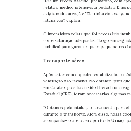
"Era um recém-nascido, prematuro, com apro
relata o médico intensivista pediatra, Emerso
exigia muita atenção: "Ele tinha cianose gen
intensivos”, explica.
O intensivista relata que foi necessário intu
cor e saturação adequadas: “Logo em seguid
umbilical para garantir que o pequeno receb
Transporte aéreo
Após estar com o quadro estabilizado, o méd
ventilação não invasiva. No entanto, para q
em Catalão, pois havia sido liberada uma v
Estadual (CRE), foram necessárias algumas m
“Optamos pela intubação novamente para ele 
durante o transporte. Além disso, nossa co
acompanhá-lo até o aeroporto de Uruaçu para