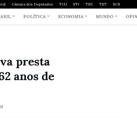
ral
Câmara dos Deputados
TCU
STJ
TSE
TST
BCB
ASIL
POLÍTICA
ECONOMIA
MUNDO
OPI
va presta
2 anos de
AM