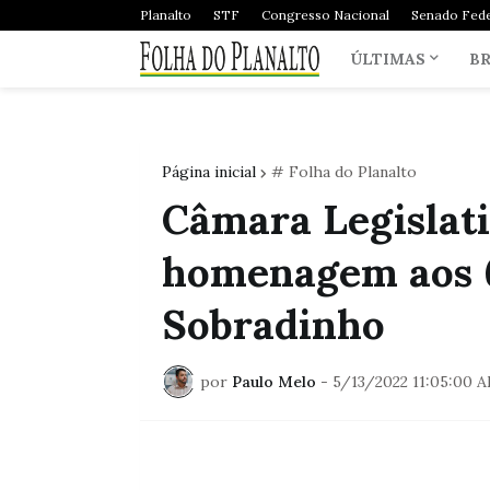
Planalto
STF
Congresso Nacional
Senado Fede
ÚLTIMAS
BR
Página inicial
# Folha do Planalto
Câmara Legislati
homenagem aos 6
Sobradinho
por
Paulo Melo
-
5/13/2022 11:05:00 