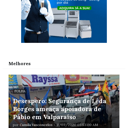
Melhores
FOLHA
Desespero: Segurança de Lêda
Borges ameaça apoiadora de
Pábio em Valparaíso
por
Camila Vasconcelos
-
11/03/2020 03:53:00 AM