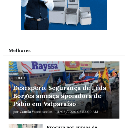
Melhores
FOLHA
Desespero: Segurança de Lêda
Borges ameaça apoiadora de
Pábio em Valparaíso
por
Camila Vasconcelos
-
11/03/2020 03:53:00 AM
Procura por cursos de