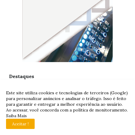
Destaques
Este site utiliza cookies e tecnologias de terceiros (Google)
# FOLHA DO PLANALTO
para personalizar anúncios e analisar o tráfego. Isso é feito
para garantir e entregar a melhor experiência ao usuário.
Quase 65 mil famílias ainda
Ao acessar, você concorda com a política de monitoramento.
podem garantir desconto na
Saiba Mais
conta de luz na região
Aceitar !
metropolitana de Goiânia