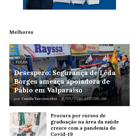
Melhores
FOLHA
Desespero: Segurança de Lêda
Borges ameaça apoiadora de
Pábio em Valparaíso
por
Camila Vasconcelos
-
11/03/2020 03:53:00 AM
Procura por cursos de
graduação na área da saúde
cresce com a pandemia do
Covid-19