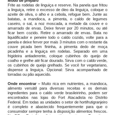
Modo de preparo
Frite as rodelas de linguiça e reserve. Na panela que fritou
a linguiça, retire o excesso de óleo da linguiça, coloque o
azeite de oliva, o alho e a cebola, refogue bem. Junte as
batatas, a mandioca, a pimenta, o caldo de legumes
caseiro, o sal, a noz moscada, a metade da couve e o
amarrado de ervas. Deixe ferver por 20 minutos, ou até
ficar bem cozido. Retire o amarrado de ervas. Bata no
liquidificador e peneire todo o caldo cozido, volte para a
panela e deixe ferver por mais 3 minutos com o restante da
couve picada bem fininha, a pimenta dedo de moça
picadinha e a linguiça em rodelas. Separado em uma
frigideira antiaderente, coloque cubinhos do queijo de
coalho e grelhe até ficar dourado. Sirva com o caldo verde,
os cubinhos de queijo grelhado. Se você for vegetariano,
dispense a linguiça. Opcional: Sirva acompanhado de
torradas ou pão aquecido.
Onde encontrar –
Muito rica em nutrientes, a mandioca,
alimento versátil para diversas receitas e os demais
ingredientes para o caldo verde brasileirinho, podem ser
encontrados nas lojas do Fort Atacadista no Distrito
Federal. Em todas as unidades o setor de hortifrutigranjeiro
é completo e abastecido frequentemente para que o
consumidor sempre tenha à disposição alimentos frescos.