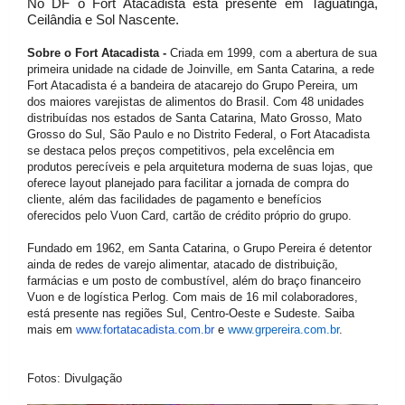
No DF o Fort Atacadista está presente em Taguatinga,
Ceilândia e Sol Nascente.
Sobre o Fort Atacadista -
Criada em 1999, com a abertura de sua
primeira unidade na cidade de Joinville, em Santa Catarina, a rede
Fort Atacadista é a bandeira de atacarejo do Grupo Pereira, um
dos maiores varejistas de alimentos do Brasil. Com 48 unidades
distribuídas nos estados de Santa Catarina, Mato Grosso, Mato
Grosso do Sul, São Paulo e no Distrito Federal, o Fort Atacadista
se destaca pelos preços competitivos, pela excelência em
produtos perecíveis e pela arquitetura moderna de suas lojas, que
oferece layout planejado para facilitar a jornada de compra do
cliente, além das facilidades de pagamento e benefícios
oferecidos pelo Vuon Card, cartão de crédito próprio do grupo.
Fundado em 1962, em Santa Catarina, o Grupo Pereira é detentor
ainda de redes de varejo alimentar, atacado de distribuição,
farmácias e um posto de combustível, além do braço financeiro
Vuon e de logística Perlog. Com mais de 16 mil colaboradores,
está presente nas regiões Sul, Centro-Oeste e Sudeste. Saiba
mais em
www.fortatacadista.com.br
e
www.grpereira.com.br
.
Fotos: Divulgação