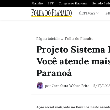
Planalto
STF
Congresso Nacional
Senado Fede
ÚLTIMAS
BR
Página inicial
# Folha do Planalto
Projeto Sistema 
Você atende mais
Paranoá
por
Jornalista Walter Brito
-
5/17/2022
Ação social realizada no Paranoá neste sábado 