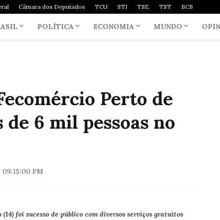
ral
Câmara dos Deputados
TCU
STJ
TSE
TST
BCB
ASIL
POLÍTICA
ECONOMIA
MUNDO
OPI
Fecomércio Perto de
 de 6 mil pessoas no
 09:15:00 PM
(14) foi sucesso de público com diversos serviços gratuitos