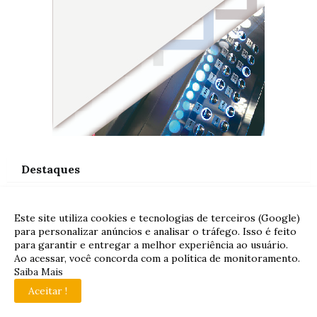
Destaques
Este site utiliza cookies e tecnologias de terceiros (Google)
# FOLHA DO PLANALTO
para personalizar anúncios e analisar o tráfego. Isso é feito
Quase 65 mil famílias ainda
para garantir e entregar a melhor experiência ao usuário.
podem garantir desconto na
Ao acessar, você concorda com a política de monitoramento.
Saiba Mais
conta de luz na região
Aceitar !
metropolitana de Goiânia