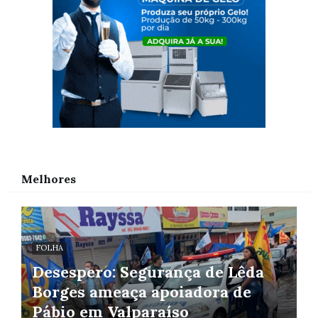
Melhores
FOLHA
Desespero: Segurança de Lêda
Borges ameaça apoiadora de
Pábio em Valparaíso