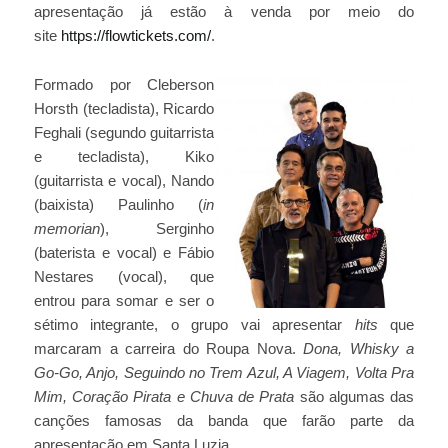
apresentação já estão à venda por meio do
site
https://flowtickets.com/
.
Formado por Cleberson
Horsth (tecladista), Ricardo
Feghali (segundo guitarrista
e tecladista), Kiko
(guitarrista e vocal), Nando
(baixista) Paulinho (
in
memorian
), Serginho
(baterista e vocal) e Fábio
Nestares (vocal), que
entrou para somar e ser o
sétimo integrante, o grupo vai apresentar
hits
que
marcaram a carreira do Roupa Nova.
Dona, Whisky a
Go-Go, Anjo, Seguindo no Trem Azul, A Viagem, Volta Pra
Mim, Coração Pirata e Chuva de Prata
são algumas das
canções famosas da banda que farão parte da
apresentação em Santa Luzia.