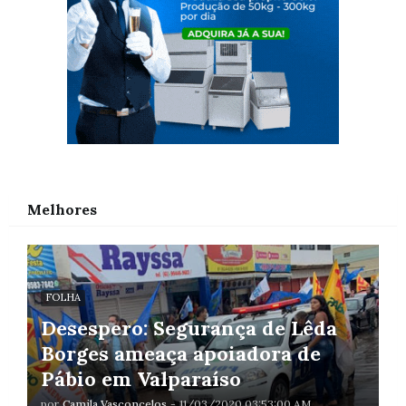
Melhores
FOLHA
Desespero: Segurança de Lêda
Borges ameaça apoiadora de
Pábio em Valparaíso
por
Camila Vasconcelos
-
11/03/2020 03:53:00 AM