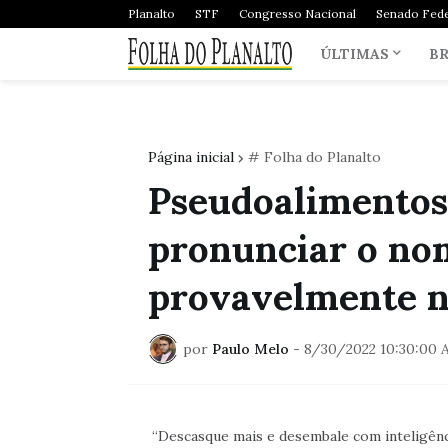
Planalto
STF
Congresso Nacional
Senado Fede
ÚLTIMAS
BR
Página inicial
# Folha do Planalto
Pseudoalimentos:
pronunciar o nom
provavelmente n
por
Paulo Melo
-
8/30/2022 10:30:00 
“Descasque mais e desembale com inteligência