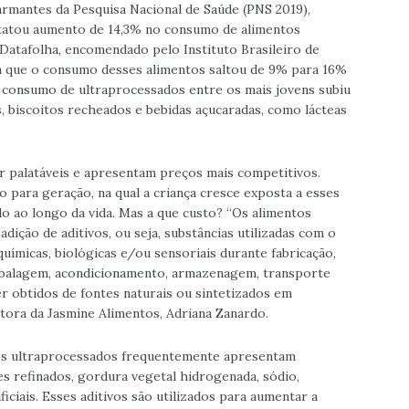
armantes da Pesquisa Nacional de Saúde (PNS 2019),
nstatou aumento de 14,3% no consumo de alimentos
Datafolha, encomendado pelo Instituto Brasileiro de
a que o consumo desses alimentos saltou de 9% para 16%
 consumo de ultraprocessados entre os mais jovens subiu
, biscoitos recheados e bebidas açucaradas, como lácteas
 palatáveis e apresentam preços mais competitivos.
 para geração, na qual a criança cresce exposta a esses
 ao longo da vida. Mas a que custo? “Os alimentos
ição de aditivos, ou seja, substâncias utilizadas com o
 químicas, biológicas e/ou sensoriais durante fabricação,
balagem, acondicionamento, armazenagem, transporte
r obtidos de fontes naturais ou sintetizados em
ultora da Jasmine Alimentos, Adriana Zanardo.
os ultraprocessados frequentemente apresentam
es refinados, gordura vegetal hidrogenada, sódio,
ficiais. Esses aditivos são utilizados para aumentar a