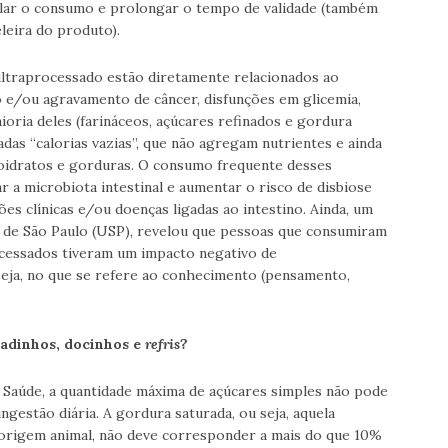
imular o consumo e prolongar o tempo de validade (também
leira do produto).
ltraprocessado estão diretamente relacionados ao
e/ou agravamento de câncer, disfunções em glicemia,
aioria deles (farináceos, açúcares refinados e gordura
as “calorias vazias”, que não agregam nutrientes e ainda
oidratos e gorduras. O consumo frequente desses
 a microbiota intestinal e aumentar o risco de disbiose
ções clínicas e/ou doenças ligadas ao intestino. Ainda, um
 de São Paulo (USP), revelou que pessoas que consumiram
ocessados tiveram um impacto negativo de
ja, no que se refere ao conhecimento (pensamento,
gadinhos, docinhos e
refris
?
Saúde, a quantidade máxima de açúcares simples não pode
ngestão diária. A gordura saturada, ou seja, aquela
origem animal, não deve corresponder a mais do que 10%