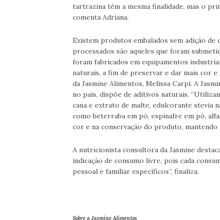
tartrazina têm a mesma finalidade, mas o prim
comenta Adriana.
Existem produtos embalados sem adição de qua
processados são aqueles que foram submetid
foram fabricados em equipamentos industriais
naturais, a fim de preservar e dar mais cor e
da Jasmine Alimentos, Melissa Carpi. A Jasm
no país, dispõe de aditivos naturais. “Utili
cana e extrato de malte, edulcorante stevia n
como beterraba em pó, espinafre em pó, alfa
cor e na conservação do produto, mantendo s
A nutricionista consultora da Jasmine desta
indicação de consumo livre, pois cada consum
pessoal e familiar específicos”, finaliza.
Sobre a Jasmine Alimentos