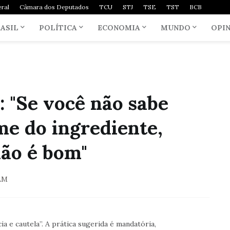
ral
Câmara dos Deputados
TCU
STJ
TSE
TST
BCB
ASIL
POLÍTICA
ECONOMIA
MUNDO
OPI
 "Se você não sabe
e do ingrediente,
ão é bom"
AM
 e cautela”. A prática sugerida é mandatória,