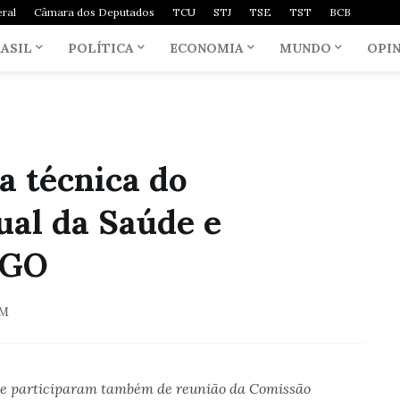
ral
Câmara dos Deputados
TCU
STJ
TSE
TST
BCB
ASIL
POLÍTICA
ECONOMIA
MUNDO
OPI
a técnica do
ual da Saúde e
-GO
AM
ipe participaram também de reunião da Comissão