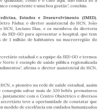
e qualidade, como é o caso aqui, não basta só a
cnico competente e uma boa gestão”, concluiu.
Medicina, Estudos e Desenvolvimento (IMED)
,
etro Pádua; o diretor assistencial do HCN, João
do HCN, Luciano Dias, e os membros da diretoria
s da SES-GO para apresentar o hospital, que tem
s de 1 milhão de habitantes na macrorregião do
ecretário estadual e a equipe da SES-GO e termos
 Norte é exemplo de saúde pública regionalizada
dimentos”, afirma o diretor assistencial do HCN,
 HCN, o pioneiro na rede de saúde estadual, assim
 conseguiu salvar mais de 320 bebês prematuros
, juntamente com o Centro Obstétrico e diversos
 secretário teve a oportunidade de constatar que
um modelo de excelência em cuidados humanizados