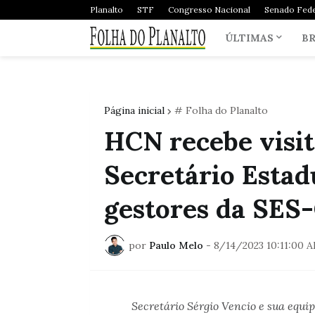
Planalto
STF
Congresso Nacional
Senado Fede
ÚLTIMAS
BR
Página inicial
# Folha do Planalto
HCN recebe visit
Secretário Estad
gestores da SES
por
Paulo Melo
-
8/14/2023 10:11:00 
Secretário Sérgio Vencio e sua equ