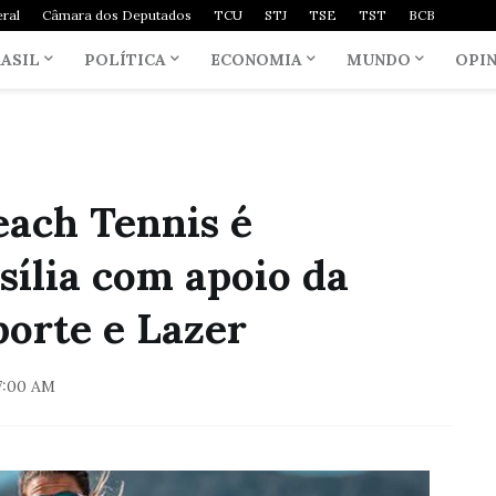
ral
Câmara dos Deputados
TCU
STJ
TSE
TST
BCB
ASIL
POLÍTICA
ECONOMIA
MUNDO
OPI
each Tennis é
sília com apoio da
porte e Lazer
7:00 AM