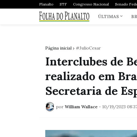
Planalto
STF
Congresso Nacional
Senado Fede
ÚLTIMAS
BR
Página inicial
#JulioCesar
Interclubes de B
realizado em Bra
Secretaria de Es
por
William Wallace
-
10/19/2023 08:3