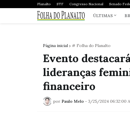
Planalto
STF
Congresso Nacional
Senado Fede
ÚLTIMAS
BR
Página inicial
# Folha do Planalto
Evento destacará
lideranças femin
financeiro
por
Paulo Melo
-
3/25/2024 06:32:00 