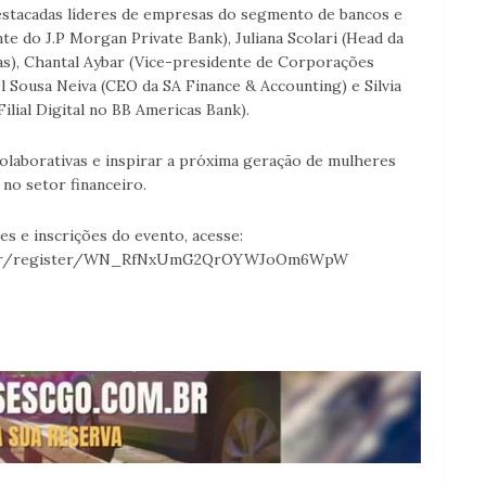
estacadas líderes de empresas do segmento de bancos e
e do J.P Morgan Private Bank), Juliana Scolari (Head da
s), Chantal Aybar (Vice-presidente de Corporações
l Sousa Neiva (CEO da SA Finance & Accounting) e Silvia
Filial Digital no BB Americas Bank).
olaborativas e inspirar a próxima geração de mulheres
 no setor financeiro.
s e inscrições do evento, acesse:
inar/register/WN_RfNxUmG2QrOYWJoOm6WpW