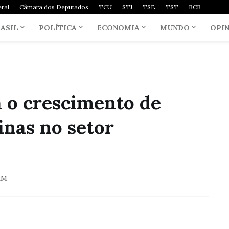
ral
Câmara dos Deputados
TCU
STJ
TSE
TST
BCB
ASIL
POLÍTICA
ECONOMIA
MUNDO
OPI
 o crescimento de
inas no setor
AM