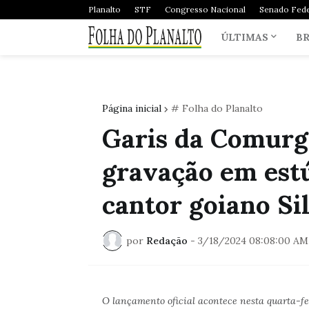
Planalto
STF
Congresso Nacional
Senado Fede
ÚLTIMAS
BR
Página inicial
# Folha do Planalto
Garis da Comurg
gravação em est
cantor goiano Si
por
Redação
-
3/18/2024 08:08:00 AM
O lançamento oficial acontece nesta quarta-fe