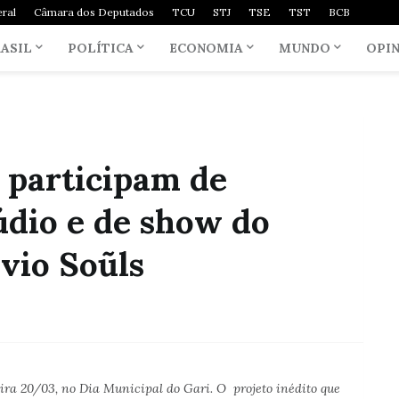
ral
Câmara dos Deputados
TCU
STJ
TSE
TST
BCB
ASIL
POLÍTICA
ECONOMIA
MUNDO
OPI
 participam de
údio e de show do
lvio Soũls
ira 20/03, no Dia Municipal do Gari. O projeto inédito que