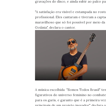
gravações do disco, e ainda subir ao palco p
"A satisfação era visível e estampada no ros
profissional. Eles cantaram e tiveram a capt
maravilhoso que só foi possível por meio da 
Goiânia", declara o cantor.
A música escolhida "Somos Todos Brasil" tem
figurativos do universo feminino no combate
para os garis, e garanto que é a primeira ve
principais de um projeto inovador", declara o 