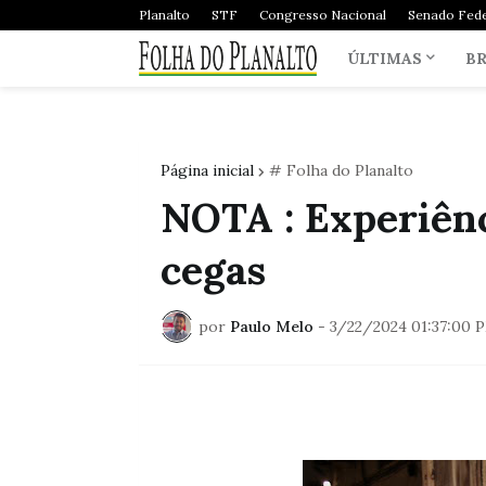
Planalto
STF
Congresso Nacional
Senado Fede
ÚLTIMAS
BR
Página inicial
# Folha do Planalto
NOTA : Experiên
cegas
por
Paulo Melo
-
3/22/2024 01:37:00 