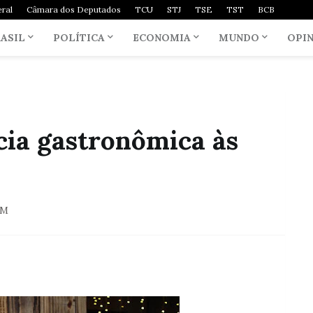
ral
Câmara dos Deputados
TCU
STJ
TSE
TST
BCB
ASIL
POLÍTICA
ECONOMIA
MUNDO
OPI
cia gastronômica às
PM