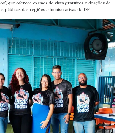
os", que oferece exames de vista gratuitos e doações de
as públicas das regiões administrativas do DF