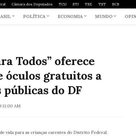
ral
Câmara dos Deputados
TCU
STJ
TSE
TST
BCB
ASIL
POLÍTICA
ECONOMIA
MUNDO
OPI
ara Todos” oferece
 óculos gratuitos a
s públicas do DF
9:11:00 AM
 vida para as crianças carentes do Distrito Federal.