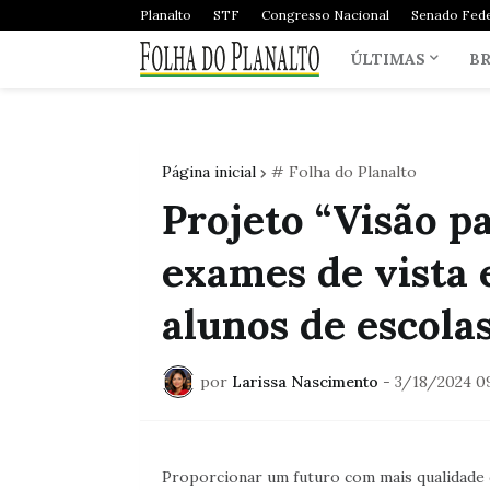
Planalto
STF
Congresso Nacional
Senado Fede
ÚLTIMAS
BR
Página inicial
# Folha do Planalto
Projeto “Visão p
exames de vista e
alunos de escola
por
Larissa Nascimento
-
3/18/2024 0
Proporcionar um futuro com mais qualidade de