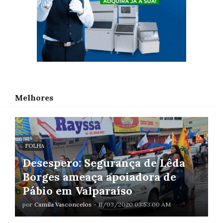
Melhores
FOLHA
Desespero: Segurança de Lêda
Borges ameaça apoiadora de
Pábio em Valparaíso
por
Camila Vasconcelos
-
11/03/2020 03:53:00 AM