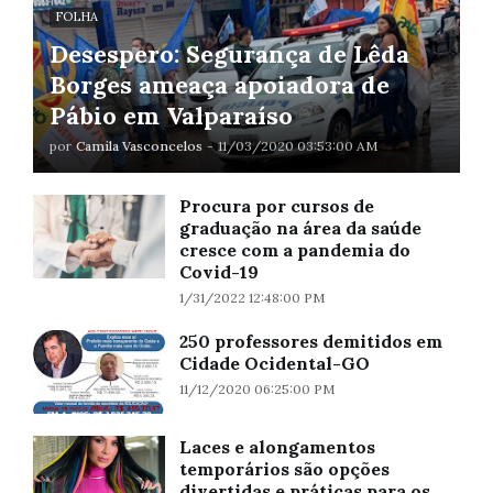
FOLHA
Desespero: Segurança de Lêda
Borges ameaça apoiadora de
Pábio em Valparaíso
por
Camila Vasconcelos
-
11/03/2020 03:53:00 AM
Procura por cursos de
graduação na área da saúde
cresce com a pandemia do
Covid-19
1/31/2022 12:48:00 PM
250 professores demitidos em
Cidade Ocidental-GO
11/12/2020 06:25:00 PM
Laces e alongamentos
temporários são opções
divertidas e práticas para os