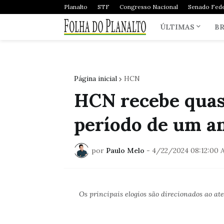
Planalto
STF
Congresso Nacional
Senado Fede
ÚLTIMAS
BR
Página inicial
HCN
HCN recebe quase
período de um a
por
Paulo Melo
-
4/22/2024 08:12:00 
Os principais elogios são direcionados ao a