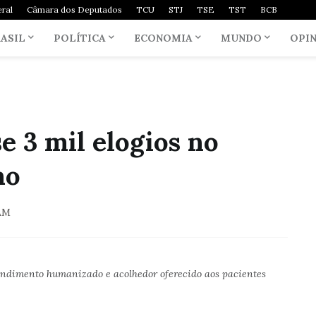
ral
Câmara dos Deputados
TCU
STJ
TSE
TST
BCB
ASIL
POLÍTICA
ECONOMIA
MUNDO
OPI
 3 mil elogios no
no
AM
tendimento humanizado e acolhedor oferecido aos pacientes