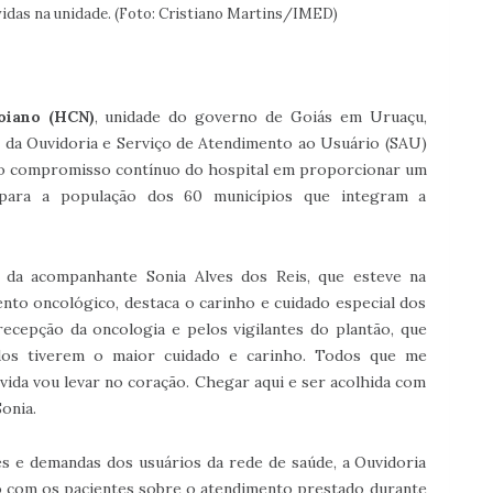
vidas na unidade. (Foto: Cristiano Martins/IMED)
oiano (HCN)
, unidade do governo de Goiás em Uruaçu,
 da Ouvidoria e Serviço de Atendimento ao Usuário (SAU)
 o compromisso contínuo do hospital em proporcionar um
 para a população dos 60 municípios que integram a
 da acompanhante Sonia Alves dos Reis, que esteve na
nto oncológico, destaca o carinho e cuidado especial dos
recepção da oncologia e pelos vigilantes do plantão, que
dos tiverem o maior cuidado e carinho. Todos que me
vida vou levar no coração. Chegar aqui e ser acolhida com
onia.
es e demandas dos usuários da rede de saúde, a Ouvidoria
ão com os pacientes sobre o atendimento prestado durante