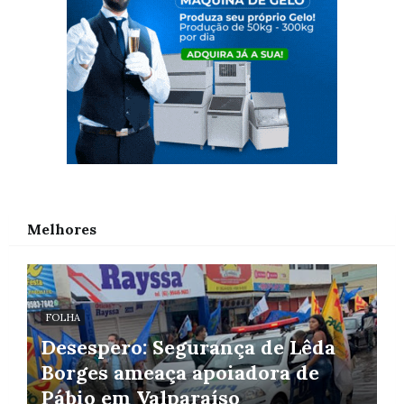
Melhores
FOLHA
Desespero: Segurança de Lêda
Borges ameaça apoiadora de
Pábio em Valparaíso