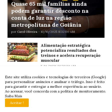
Quase 65 mil famílias ainda
podem garantir desconto na
conta de luz na região
metropolitana de Goiânia
por
Carol Oliveira
-
10/10/2025 11:32:00 AM
Alimentação estratégica
potencializa resultados dos
treinos e acelera recuperação
muscular
5/14/2026 06:20:00 AM
Amor Fati
Este site utiliza cookies e tecnologias de terceiros (Google)
para personalizar anúncios e analisar o tráfego. Isso é feito
5/19/2026 12:15:00 PM
para garantir e entregar a melhor experiência ao usuário.
Ao acessar, você concorda com a política de monitoramento.
Saiba Mais
"Biossolucione a Agricultura"
Aceitar !
10/20/2025 10:54:00 AM