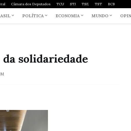
ral
Câmara dos Deputados
TCU
STJ
TSE
TST
BCB
ASIL
POLÍTICA
ECONOMIA
MUNDO
OPI
da solidariedade
PM