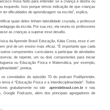
ncisco Rosa Neto para entender se a criança é destra ou
o ou esquerdo. Isso porque temos indicação de que crianças
ter dificuldades de aprendizagem na escrita”, explica.
tificar quais deles tinham lateralidade cruzada, o professor
edagoga da escola. Por sua vez, ela reuniu os professores
dasse as crianças a superar esse desafio.
sica da Aprende Brasil Educação, Kátia Costa, esse é um
 em prol de um ensino mais eficaz. “É importante que cada
utros componentes curriculares a participar de atividades
bservar, de repente, um ou dois componentes para iniciar
rtuguesa ou Educação Física e Matemática, por exemplo,
plinaridade”, pontua.
 os convidados do episódio 70 do podcast PodAprender,
 tema é “Educação Física e a Interdisciplinaridade”. Todos
íveis gratuitamente no site
aprendebrasil.com.br
e nas
ts, Google Podcasts, além dos principais agregadores de
__