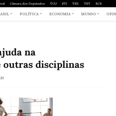
ral
Câmara dos Deputados
TCU
STJ
TSE
TST
BCB
ASIL
POLÍTICA
ECONOMIA
MUNDO
OPI
ajuda na
outras disciplinas
AM