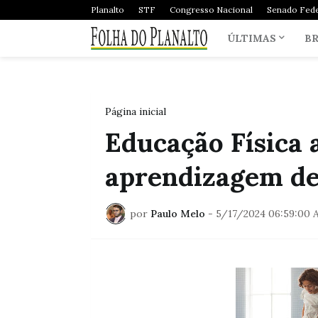
Planalto
STF
Congresso Nacional
Senado Fede
ÚLTIMAS
BR
Página inicial
Educação Física 
aprendizagem de 
por
Paulo Melo
-
5/17/2024 06:59:00 