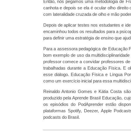
Então, nós pegamos uma metodologia de Fra
canhota e depois se ela é ocular olho direit
com lateralidade cruzada de olho e mão podem 
Depois de aplicar testes nos estudantes e iden
encaminhou todos os resultados para a psicop
para definir uma estratégia de ensino que aju
Para a assessora pedagógica de Educação Fí
bom exemplo de uso da multidisciplinaridade
professor comece a convidar professores de o
trabalhadas durante a Educação Física. E o
esse diálogo. Educação Física e Língua Po
como um exercício inicial para essa multidisci
Reinaldo Antonio Gomes e Kátia Costa são
produzido pela Aprende Brasil Educação, cujo
os episódios do PodAprender estão dispon
plataformas Spotify, Deezer, Apple Podcas
podcasts do Brasil.
_____________________________________