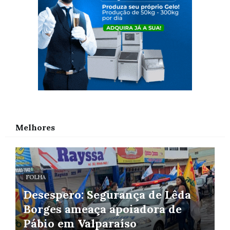
Melhores
FOLHA
Desespero: Segurança de Lêda
Borges ameaça apoiadora de
Pábio em Valparaíso