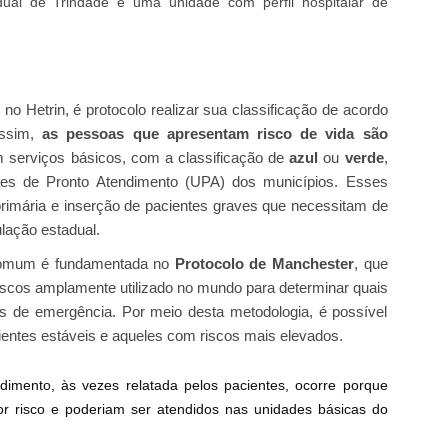
adual de Trindade
é uma unidade com perfil hospitalar de
 Hetrin, é protocolo realizar sua classificação de acordo
Assim,
as pessoas que apresentam risco de vida são
 serviços básicos, com a classificação de
azul
ou
verde
,
es de Pronto Atendimento (UPA) dos municípios. Esses
primária e inserção de pacientes graves que necessitam de
lação estadual.
 comum é fundamentada no
Protocolo de Manchester
, que
iscos amplamente utilizado no mundo para determinar quais
es de emergência. Por meio desta metodologia, é possível
cientes estáveis e aqueles com riscos mais elevados.
imento, às vezes relatada pelos pacientes, ocorre porque
r risco e poderiam ser atendidos nas unidades básicas do