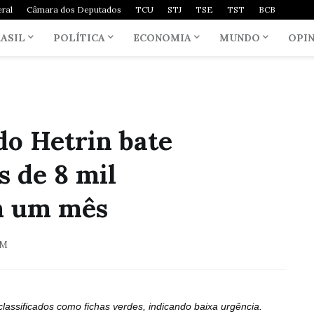
ral
Câmara dos Deputados
TCU
STJ
TSE
TST
BCB
ASIL
POLÍTICA
ECONOMIA
MUNDO
OPI
do Hetrin bate
 de 8 mil
m um mês
AM
lassificados como fichas verdes, indicando baixa urgência.