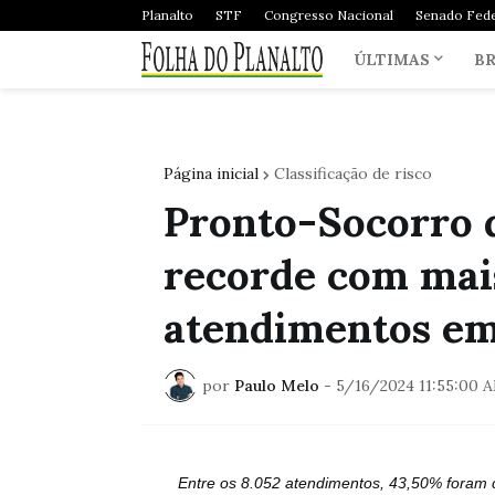
Planalto
STF
Congresso Nacional
Senado Fede
ÚLTIMAS
BR
Página inicial
Classificação de risco
Pronto-Socorro 
recorde com mais
atendimentos e
por
Paulo Melo
-
5/16/2024 11:55:00 
Entre os 8.052 atendimentos, 43,50% foram c