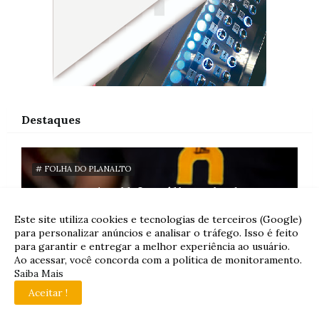
Destaques
# FOLHA DO PLANALTO
Quase 65 mil famílias ainda
podem garantir desconto na
Este site utiliza cookies e tecnologias de terceiros (Google)
conta de luz na região
para personalizar anúncios e analisar o tráfego. Isso é feito
para garantir e entregar a melhor experiência ao usuário.
metropolitana de Goiânia
Ao acessar, você concorda com a política de monitoramento.
por
Carol Oliveira
-
10/10/2025 11:32:00 AM
Saiba Mais
Aceitar !
Alimentação estratégica