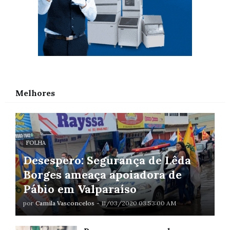
Melhores
FOLHA
Desespero: Segurança de Lêda
Borges ameaça apoiadora de
Pábio em Valparaíso
por
Camila Vasconcelos
-
11/03/2020 03:53:00 AM