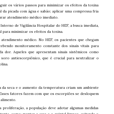
guir os vários passos para minimizar os efeitos da toxina
al da picada com água e sabão; aplicar uma compressa fria
curar atendimento médico imediato.
nterno de Vigilância Hospitalar do HEF, a busca imediata,
 para minimizar os efeitos da toxina.
o atendimento médico. No HEF, os pacientes que chegam
cebendo monitoramento constante dos sinais vitais para
da dor. Aqueles que apresentam sinais sistêmicos como
oro antiescorpiônico, que é crucial para neutralizar o
lina.
da da seca e o aumento da temperatura criam um ambiente
. Esses fatores fazem com que os escorpiões se desloquem
 alimento.
a proliferação, a população deve adotar algumas medidas
ante, como: manter a casa e o quintal limpos, evitando o