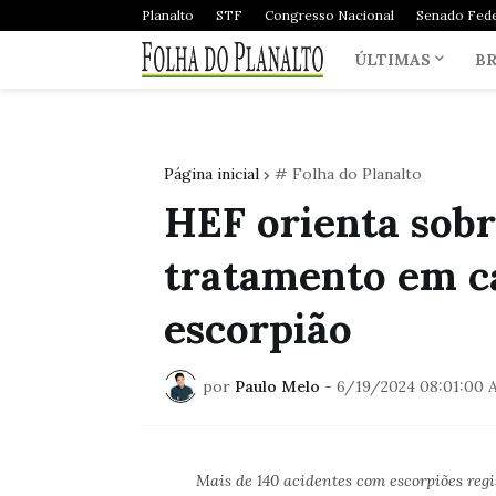
Planalto
STF
Congresso Nacional
Senado Fede
ÚLTIMAS
BR
Página inicial
# Folha do Planalto
HEF orienta sob
tratamento em ca
escorpião
por
Paulo Melo
-
6/19/2024 08:01:00 
Mais de 140 acidentes com escorpiões reg