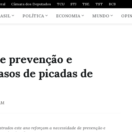
ral
Câmara dos Deputados
TCU
STJ
TSE
TST
BCB
ASIL
POLÍTICA
ECONOMIA
MUNDO
OPI
re prevenção e
sos de picadas de
AM
istrados este ano reforçam a necessidade de prevenção e