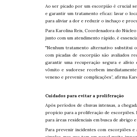
Ao ser picado por um escorpião é crucial se
e garantir um tratamento eficaz: lavar o loc
para aliviar a dor e reduzir o inchaço e pro
Para Karolina Reis, Coordenadora do Núcleo I
junto com um atendimento rápido, é essencial
"Nenhum tratamento alternativo substitui 
com picadas de escorpião são avaliados re
garantir uma recuperação segura e alívio 
vômito e sudorese recebem imediatamente s
veneno e prevenir complicações”, afirma Karo
Cuidados para evitar a proliferação
Após períodos de chuvas intensas, a chega
propício para a proliferação de escorpiões
para áreas residenciais em busca de abrigo e
Para prevenir incidentes com escorpiões e 
simples, mas que tem um papel muito import