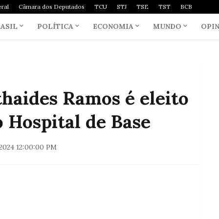
ral
Câmara dos Deputados
TCU
STJ
TSE
TST
BCB
ASIL
POLÍTICA
ECONOMIA
MUNDO
OPI
haides Ramos é eleito
o Hospital de Base
2024 12:00:00 PM