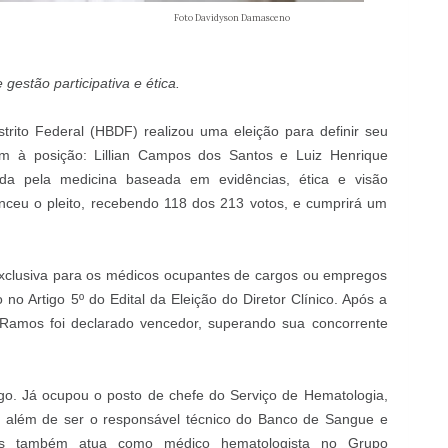
dyson Damasceno
stão participativa e ética.
trito Federal (HBDF) realizou uma eleição para definir seu
iam à posição: Lillian Campos dos Santos e Luiz Henrique
a pela medicina baseada em evidências, ética e visão
nceu o pleito, recebendo 118 dos 213 votos, e cumprirá um
exclusiva para os médicos ocupantes de cargos ou empregos
no Artigo 5º do Edital da Eleição do Diretor Clínico. Após a
 Ramos foi declarado vencedor, superando sua concorrente
argo. Já ocupou o posto de chefe do Serviço de Hematologia,
 além de ser o responsável técnico do Banco de Sangue e
mos também atua como médico hematologista no Grupo