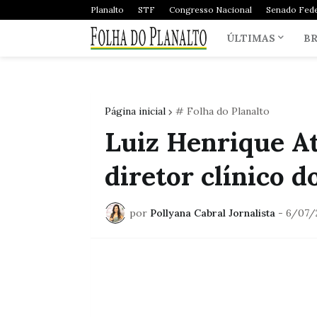
Planalto
STF
Congresso Nacional
Senado Fede
ÚLTIMAS
BR
Página inicial
# Folha do Planalto
Luiz Henrique At
diretor clínico d
por
Pollyana Cabral Jornalista
-
6/07/