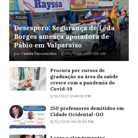
FOLHA
Desespero: Segurança de Lêda
Borges ameaça apoiadora de
Pábio em Valparaíso
por
Camila Vasconcelos
-
11/03/2020 03:53:00 AM
Procura por cursos de
graduação na área da saúde
cresce com a pandemia do
Covid-19
1/31/2022 12:48:00 PM
250 professores demitidos em
Cidade Ocidental-GO
11/12/2020 06:25:00 PM
Laces e alongamentos