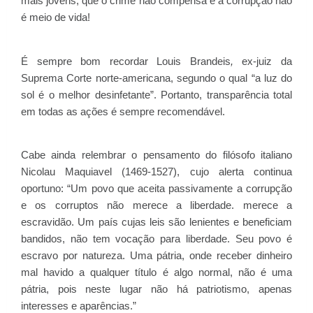
mais jovens, que o crime não compensa e a corrupção não
é meio de vida!
É sempre bom recordar Louis Brandeis
,
ex-juiz da
Suprema Corte norte-americana, segundo o qual “a luz do
sol é o melhor desinfetante”. Portanto, transparência total
em todas as ações é sempre recomendável.
Cabe ainda relembrar o pensamento do filósofo italiano
Nicolau Maquiavel (1469-1527), cujo alerta continua
oportuno: “Um povo que aceita passivamente a corrupção
e os corruptos não merece a liberdade. merece a
escravidão. Um país cujas leis são lenientes e beneficiam
bandidos, não tem vocação para liberdade. Seu povo é
escravo por natureza. Uma pátria, onde receber dinheiro
mal havido a qualquer título é algo normal, não é uma
pátria, pois neste lugar não há patriotismo, apenas
interesses e aparências.”