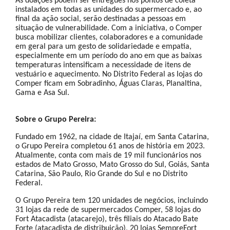
As doações podem ser entregues nos pontos de coleta
instalados em todas as unidades do supermercado e, ao
final da ação social, serão destinadas a pessoas em
situação de vulnerabilidade. Com a iniciativa, o Comper
busca mobilizar clientes, colaboradores e a comunidade
em geral para um gesto de solidariedade e empatia,
especialmente em um período do ano em que as baixas
temperaturas intensificam a necessidade de itens de
vestuário e aquecimento. No Distrito Federal as lojas do
Comper ficam em Sobradinho, Águas Claras, Planaltina,
Gama e Asa Sul.
Sobre o Grupo Pereira:
Fundado em 1962, na cidade de Itajaí, em Santa Catarina,
o Grupo Pereira completou 61 anos de história em 2023.
Atualmente, conta com mais de 19 mil funcionários nos
estados de Mato Grosso, Mato Grosso do Sul, Goiás, Santa
Catarina, São Paulo, Rio Grande do Sul e no Distrito
Federal.
O Grupo Pereira tem 120 unidades de negócios, incluindo
31 lojas da rede de supermercados Comper, 58 lojas do
Fort Atacadista (atacarejo), três filiais do Atacado Bate
Forte (atacadista de distribuição), 20 lojas SempreFort