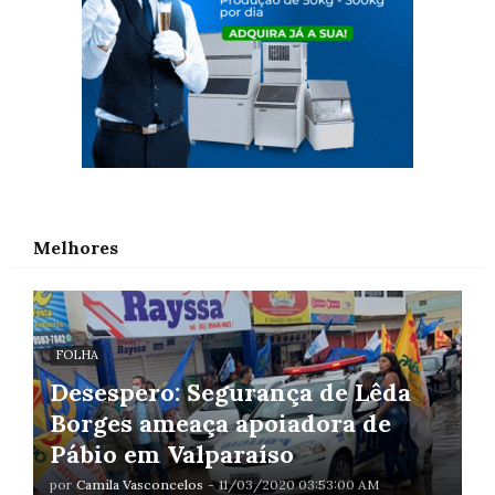
Melhores
FOLHA
Desespero: Segurança de Lêda
Borges ameaça apoiadora de
Pábio em Valparaíso
por
Camila Vasconcelos
-
11/03/2020 03:53:00 AM