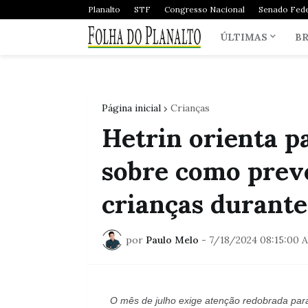
Planalto
STF
Congresso Nacional
Senado Fede
ÚLTIMAS
BR
Página inicial
Crianças
Hetrin orienta p
sobre como prev
crianças durante 
por
Paulo Melo
-
7/18/2024 08:15:00 
O mês de julho exige atenção redobrada para