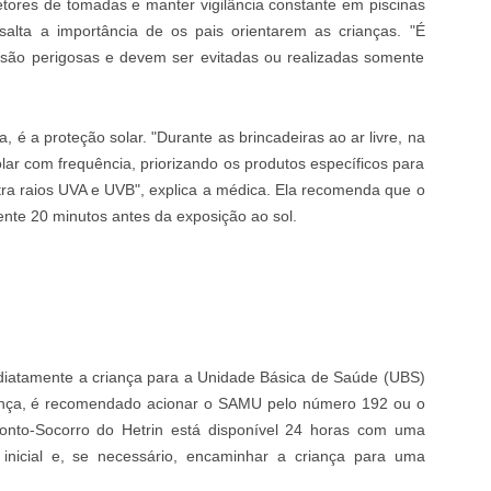
tetores de tomadas e manter vigilância constante em piscinas
salta a importância de os pais orientarem as crianças. "É
s são perigosas e devem ser evitadas ou realizadas somente
 é a proteção solar. "Durante as brincadeiras ao ar livre, na
solar com frequência, priorizando os produtos específicos para
tra raios UVA e UVB", explica a médica. Ela recomenda que o
nte 20 minutos antes da exposição ao sol.
diatamente a criança para a Unidade Básica de Saúde (UBS)
iança, é recomendado acionar o SAMU pelo número 192 ou o
nto-Socorro do Hetrin está disponível 24 horas com uma
 inicial e, se necessário, encaminhar a criança para uma