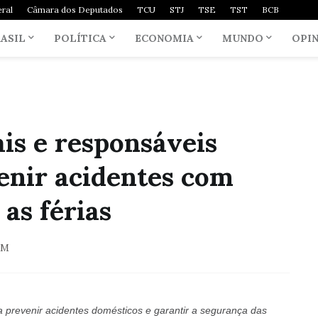
ral
Câmara dos Deputados
TCU
STJ
TSE
TST
BCB
ASIL
POLÍTICA
ECONOMIA
MUNDO
OPI
ais e responsáveis
enir acidentes com
as férias
AM
 prevenir acidentes domésticos e garantir a segurança das