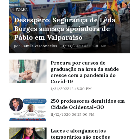
FOLHA
Desespero: Segurança de Lêda
Borges ameaça apoiadora de
Pábio em Valparaíso
por
Camila Vasconcelos
-
11/03/2020 03:53:00 AM
Procura por cursos de
graduação na área da saúde
cresce com a pandemia do
Covid-19
1/31/2022 12:48:00 PM
250 professores demitidos em
Cidade Ocidental-GO
11/12/2020 06:25:00 PM
Laces e alongamentos
temporários são opções