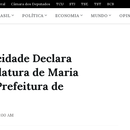
ral
Câmara dos Deputados
TCU
STJ
TSE
TST
BCB
ASIL
POLÍTICA
ECONOMIA
MUNDO
OPI
cidade Declara
datura de Maria
Prefeitura de
9:00 AM