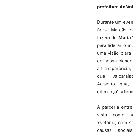
prefeitura de Va
Durante um event
feira, Marcão 
fazem de
Maria 
para liderar o m
uma visão clara
de nossa cidad
a transparência,
que Valparaís
Acredito que,
diferença”,
afirm
A parceria entr
vista como u
Yvelonia, com s
causas socia