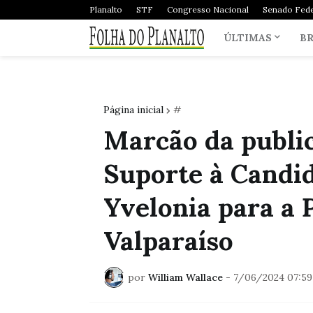
Planalto
STF
Congresso Nacional
Senado Fede
ÚLTIMAS
BR
Página inicial
#
Marcão da publi
Suporte à Candi
Yvelonia para a 
Valparaíso
por
William Wallace
-
7/06/2024 07:5