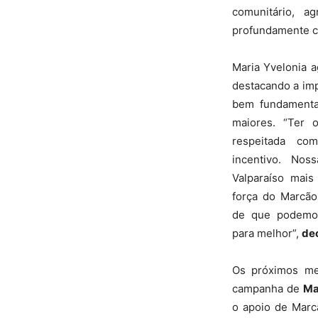
comunitário, a
profundamente co
Maria Yvelonia 
destacando a imp
bem fundamentad
maiores. “Ter 
respeitada c
incentivo. No
Valparaíso mais
força do Marcão
de que podemos
para melhor”,
dec
Os próximos me
campanha de
Ma
o apoio de Marcã