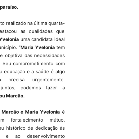
lparaíso.
o realizado na última quarta-
destacou as qualidades que
Yvelonia
uma candidata ideal
unicípio.
“Maria Yvelonia
tem
 e objetiva das necessidades
e. Seu comprometimento com
 a educação e a saúde é algo
o precisa urgentemente.
 juntos, podemos fazer a
ou Marcão.
e
Marcão e Maria Yvelonia
é
m fortalecimento mútuo.
eu histórico de dedicação às
is e ao desenvolvimento