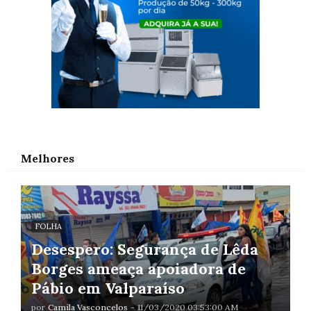
Melhores
FOLHA
Desespero: Segurança de Lêda
Borges ameaça apoiadora de
Pábio em Valparaíso
por
Camila Vasconcelos
-
11/03/2020 03:53:00 AM