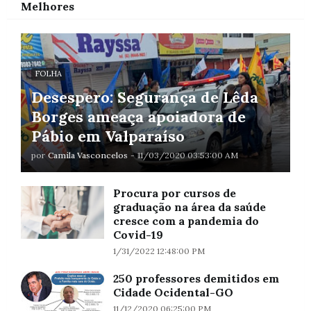
Melhores
FOLHA
Desespero: Segurança de Lêda
Borges ameaça apoiadora de
Pábio em Valparaíso
por
Camila Vasconcelos
-
11/03/2020 03:53:00 AM
Procura por cursos de
graduação na área da saúde
cresce com a pandemia do
Covid-19
1/31/2022 12:48:00 PM
250 professores demitidos em
Cidade Ocidental-GO
11/12/2020 06:25:00 PM