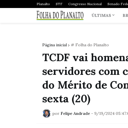
Planalto
STF
Congresso Nacional
Senado Fede
ÚLTIMAS
BR
Página inicial
# Folha do Planalto
TCDF vai homena
servidores com 
do Mérito de Con
sexta (20)
por
Felipe Andrade
-
9/19/2024 05:47