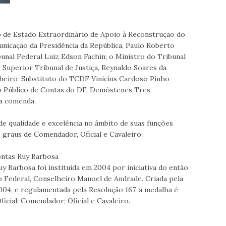
 de Estado Extraordinário de Apoio à Reconstrução do
unicação da Presidência da República, Paulo Roberto
nal Federal Luiz Edson Fachin; o Ministro do Tribunal
o Superior Tribunal de Justiça, Reynaldo Soares da
lheiro-Substituto do TCDF Vinícius Cardoso Pinho
o Público de Contas do DF, Demóstenes Tres
 a comenda.
e qualidade e excelência no âmbito de suas funções
raus de Comendador, Oficial e Cavaleiro.
ntas Ruy Barbosa
Barbosa foi instituída em 2004 por iniciativa do então
o Federal, Conselheiro Manoel de Andrade. Criada pela
004, e regulamentada pela Resolução 167, a medalha é
icial; Comendador; Oficial e Cavaleiro.