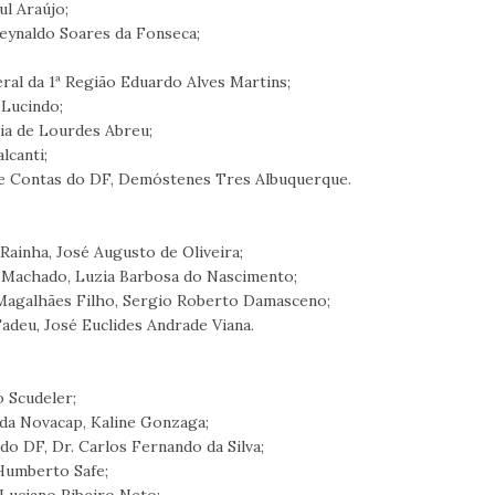
ul Araújo;
 Reynaldo Soares da Fonseca;
al da 1ª Região Eduardo Alves Martins;
Lucindo;
a de Lourdes Abreu;
canti;
de Contas do DF, Demóstenes Tres Albuquerque.
Rainha, José Augusto de Oliveira;
a Machado, Luzia Barbosa do Nascimento;
 Magalhães Filho, Sergio Roberto Damasceno;
adeu, José Euclides Andrade Viana.
 Scudeler;
da Novacap, Kaline Gonzaga;
do DF, Dr. Carlos Fernando da Silva;
Humberto Safe;