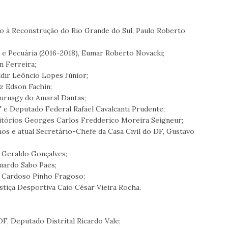
io à Reconstrução do Rio Grande do Sul, Paulo Roberto
a e Pecuária (2016-2018), Eumar Roberto Novacki;
m Ferreira;
dir Leôncio Lopes Júnior;
z Edson Fachin;
Suruagy do Amaral Dantas;
F e Deputado Federal Rafael Cavalcanti Prudente;
ritórios Georges Carlos Fredderico Moreira Seigneur;
os e atual Secretário-Chefe da Casa Civil do DF, Gustavo
Geraldo Gonçalves;
uardo Sabo Paes;
s Cardoso Pinho Fragoso;
stiça Desportiva Caio César Vieira Rocha.
DF, Deputado Distrital Ricardo Vale;