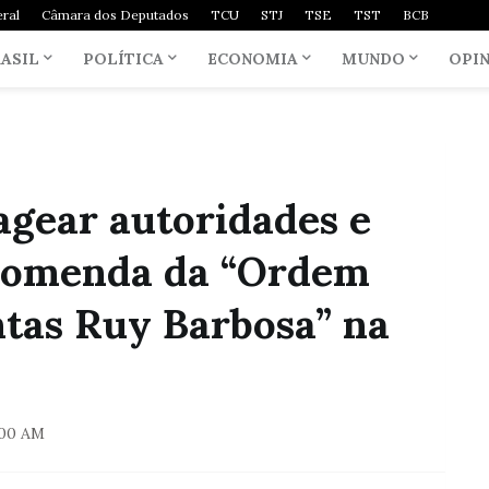
ral
Câmara dos Deputados
TCU
STJ
TSE
TST
BCB
ASIL
POLÍTICA
ECONOMIA
MUNDO
OPI
gear autoridades e
comenda da “Ordem
tas Ruy Barbosa” na
:00 AM