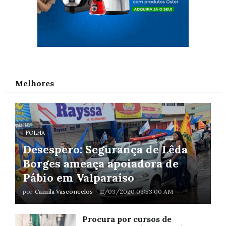
Melhores
FOLHA
Desespero: Segurança de Lêda
Borges ameaça apoiadora de
Pábio em Valparaíso
por
Camila Vasconcelos
-
11/03/2020 03:53:00 AM
Procura por cursos de