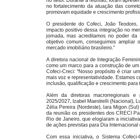
no setor. Durante a reunião, foram aprese
no fortalecimento da atuação das corre
promovam equidade e crescimento profiss
O presidente do Cofeci, João Teodoro, 
impacto positivo dessa integração no me
jornada, mas acreditamos no poder da
objetivo comum, conseguimos ampliar op
mercado imobiliário brasileiro.”
A diretora nacional de Integração Feminin
como um marco para a construção de um a
Cofeci-Creci: “Nosso propósito é criar 
mais voz e representatividade. Estamos
inclusão, qualificação e crescimento para t
Além da diretoras macrorregionais e 
2025/2027, Izabel Maestrelli (Nacional), 
Zélia Pereira (Nordeste), lara Migon (Su
da reunião os presidentes dos CRECI Pa
Rio de Janeiro, que elogiaram a iniciati
de ações previstas para Dia Internacional
Com essa iniciativa, o Sistema Cofeci-