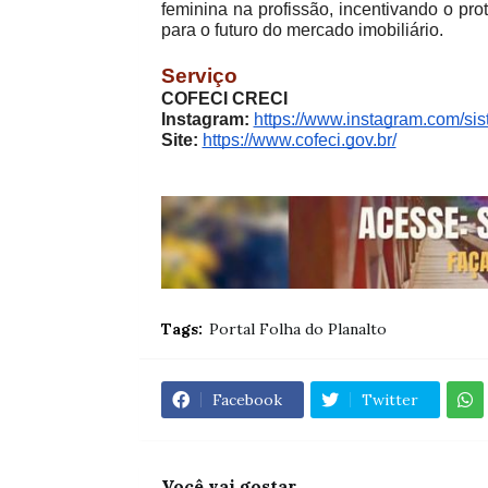
feminina na profissão, incentivando o pr
para o futuro do mercado imobiliário.
Serviço
COFECI CRECI
Instagram:
https://www.instagram.com/sis
Site:
https://www.cofeci.gov.br/
Tags:
Portal Folha do Planalto
Facebook
Twitter
Você vai gostar