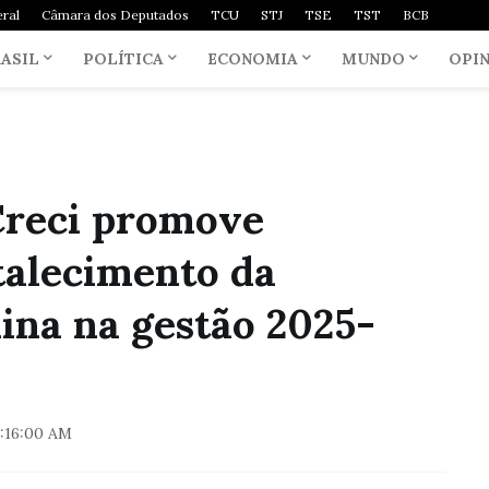
ral
Câmara dos Deputados
TCU
STJ
TSE
TST
BCB
ASIL
POLÍTICA
ECONOMIA
MUNDO
OPI
Creci promove
talecimento da
ina na gestão 2025-
:16:00 AM