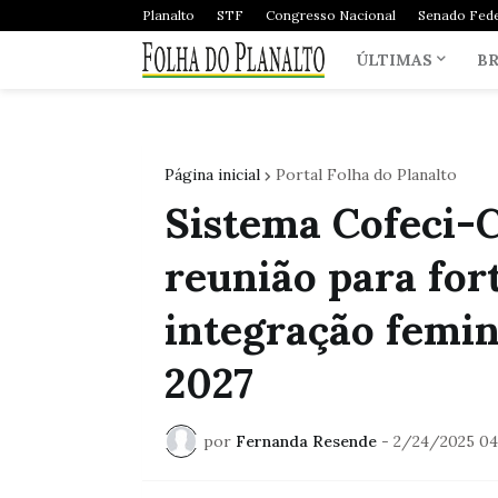
Planalto
STF
Congresso Nacional
Senado Fede
ÚLTIMAS
BR
Página inicial
Portal Folha do Planalto
Sistema Cofeci-
reunião para for
integração femin
2027
por
Fernanda Resende
-
2/24/2025 04