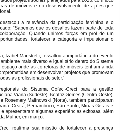
ntados projetos sociais planejados para 2025, com foco
toras de imóveis e no desenvolvimento de ações que
ional.
destacou a relevância da participação feminina e o
rcado: “Sabemos que os desafios fazem parte de toda
 colaboração. Quando unimos forças em prol de um
ortunidades, fortalecer a categoria e impulsionar o
a, Izabel Maestrelli, ressaltou a importância do evento
mbiente mais diverso e igualitário dentro do Sistema
um espaço onde as corretoras de imóveis tenham ainda
 comprometidas em desenvolver projetos que promovam
odas as profissionais do setor.”
regionais do Sistema Cofeci-Creci para a gestão
Luciana Viana (Sudeste), Beatriz Gomes (Centro-Oeste),
l) e Rosemery Malinowski (Norte), também participaram
raná, Ceará, Pernambuco, São Paulo, Minas Gerais e
va e apresentaram algumas experiências exitosas, além
 da Mulher, em março.
Creci reafirma sua missão de fortalecer a presença