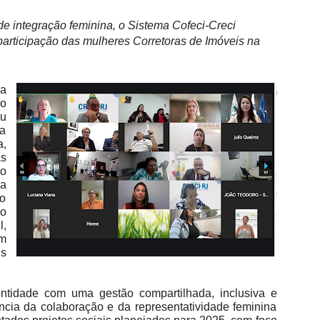
de integração feminina, o Sistema Cofeci-Creci
participação das mulheres Corretoras de Imóveis na
 a
o
ou
la
a,
s
ão
 a
ão
co
l,
ém
s
entidade com uma gestão compartilhada, inclusiva e
ncia da colaboração e da representatividade feminina