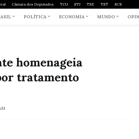
ral
Câmara dos Deputados
TCU
STJ
TSE
TST
BCB
ASIL
POLÍTICA
ECONOMIA
MUNDO
OPI
ente homenageia
or tratamento
 AM