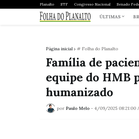
Planalto
STF
Congresso Nacional
Senado Fede
ÚLTIMAS
BR
Página inicial
# Folha do Planalto
Família de paci
equipe do HMB p
humanizado
por
Paulo Melo
-
4/09/2025 08:21:00