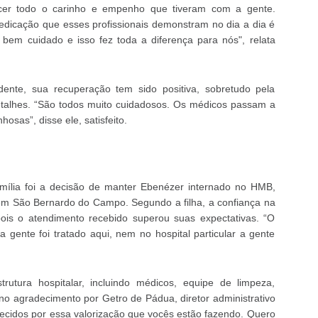
ecer todo o carinho e empenho que tiveram com a gente.
dicação que esses profissionais demonstram no dia a dia é
o bem cuidado e isso fez toda a diferença para nós", relata
ente, sua recuperação tem sido positiva, sobretudo pela
etalhes. “São todos muito cuidadosos. Os médicos passam a
sas”, disse ele, satisfeito.
ília foi a decisão de manter Ebenézer internado no HMB,
 São Bernardo do Campo. Segundo a filha, a confiança na
pois o atendimento recebido superou suas expectativas. “O
 gente foi tratado aqui, nem no hospital particular a gente
rutura hospitalar, incluindo médicos, equipe de limpeza,
 no agradecimento por Getro de Pádua, diretor administrativo
cidos por essa valorização que vocês estão fazendo. Quero