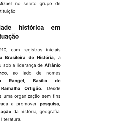
Mizael no seleto grupo de
tituição.
ade histórica em
tuação
0, com registros iniciais
 Brasileira de História
, a
 sob a liderança de
Afrânio
nco
, ao lado de nomes
to Rangel
,
Basílio de
e
Ramalho Ortigão
. Desde
se uma organização sem fins
dicada a promover
pesquisa,
gação
da história, geografia,
 literatura.