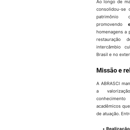
Ao longo de ma
consolidou-se
patrimônio c
promovendo
homenagens a p
restauração 
intercâmbio cu
Brasil e no exter
Missão e re
A ABRASCI mant
a valoriza
conhecimento
acadêmicos que
de atuação. Ent
Realizaçã