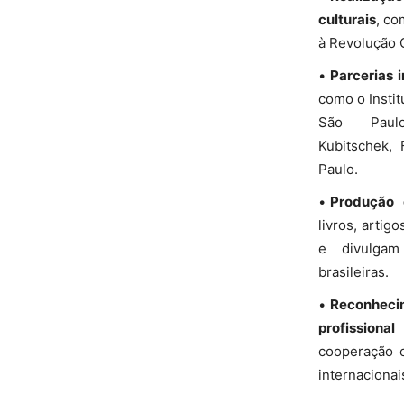
culturais
, co
à Revolução C
Parcerias i
como o Instit
São Paulo
Kubitschek,
Paulo.
Produção e
livros, artig
e divulgam
brasileiras.
Reconhec
profissional
cooperação c
internacionai