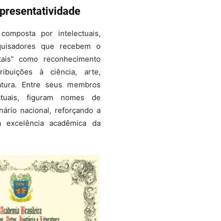
presentatividade
omposta por intelectuais,
squisadores que recebem o
rtais” como reconhecimento
ibuições à ciência, arte,
eratura. Entre seus membros
atuais, figuram nomes de
ário nacional, reforçando a
a excelência acadêmica da