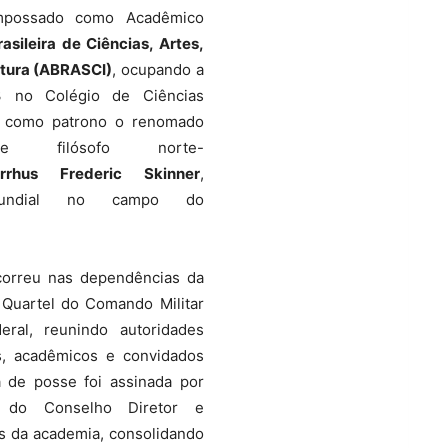
empossado como Acadêmico
sileira de Ciências, Artes,
ratura (ABRASCI)
, ocupando a
3 no Colégio de Ciências
do como patrono o renomado
 e filósofo norte-
rrhus Frederic Skinner
,
 mundial no campo do
correu nas dependências da
o Quartel do Comando Militar
deral, reunindo autoridades
es, acadêmicos e convidados
a de posse foi assinada por
s do Conselho Diretor e
 da academia, consolidando