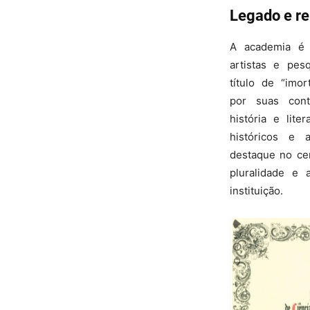
Legado e re
A academia é c
artistas e pe
título de “imo
por suas contr
história e lit
históricos e 
destaque no cen
pluralidade e 
instituição.