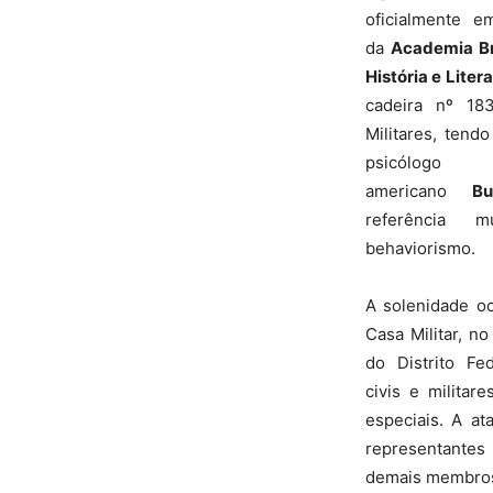
oficialmente 
da
Academia Bra
História e Lite
cadeira nº 18
Militares, ten
psicólogo
americano
Bu
referência
behaviorismo.
A solenidade o
Casa Militar, n
do Distrito Fe
civis e militar
especiais. A at
representante
demais membros