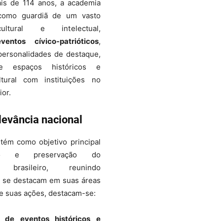
is de 114 anos, a academia
 como guardiã de um vasto
ultural e intelectual,
eventos cívico-patrióticos
,
ersonalidades de destaque,
de espaços históricos e
ltural com instituições no
ior.
levância nacional
ém como objetivo principal
ção e preservação do
 brasileiro, reunindo
 se destacam em suas áreas
re suas ações, destacam-se:
o de eventos históricos e