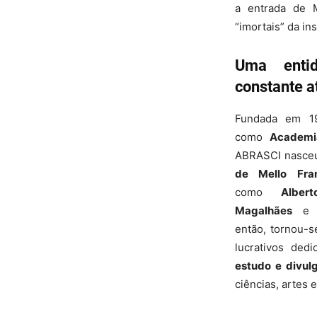
a entrada de 
“imortais” da ins
Uma entid
constante a
Fundada em 191
como
Academia
ABRASCI nasceu
de Mello Fra
como
Alber
Magalhães
então, tornou-
lucrativos de
estudo e divul
ciências, artes e