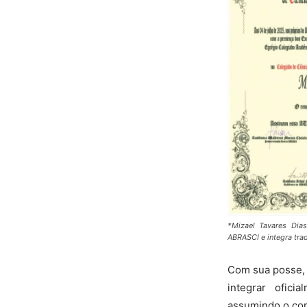
*Mizael Tavares Di
ABRASCI e integra trad
Com sua posse
integrar ofici
assumindo o co