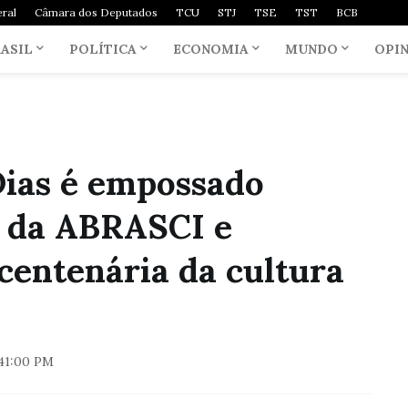
ral
Câmara dos Deputados
TCU
STJ
TSE
TST
BCB
ASIL
POLÍTICA
ECONOMIA
MUNDO
OPI
Dias é empossado
 da ABRASCI e
 centenária da cultura
41:00 PM