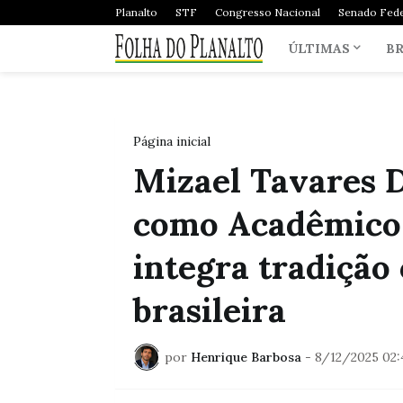
Planalto
STF
Congresso Nacional
Senado Fede
ÚLTIMAS
BR
Página inicial
Mizael Tavares 
como Acadêmico
integra tradição
brasileira
por
Henrique Barbosa
-
8/12/2025 02: