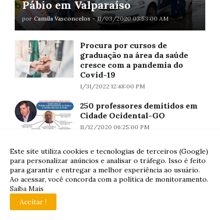
Pábio em Valparaíso
por
Camila Vasconcelos
-
11/03/2020 03:53:00 AM
Procura por cursos de
graduação na área da saúde
cresce com a pandemia do
Covid-19
1/31/2022 12:48:00 PM
250 professores demitidos em
Cidade Ocidental-GO
11/12/2020 06:25:00 PM
Este site utiliza cookies e tecnologias de terceiros (Google)
Laces e alongamentos
para personalizar anúncios e analisar o tráfego. Isso é feito
temporários são opções
para garantir e entregar a melhor experiência ao usuário.
divertidas e práticas para os
Ao acessar, você concorda com a política de monitoramento.
cabelos no carnaval
Saiba Mais
2/28/2022 05:11:00 AM
Aceitar !
Alex Batista: o homem certo